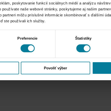
eklám, poskytovanie funkcií sociálnych médií a analýzu návšte
o používate naše webové stránky, poskytujeme aj našim partner
to partneri môžu príslušné informácie skombinovať s ďalšími údaj
ď ste používali ich služby.
Preferencie
Štatistiky
 V CELOROĆNEJ PLATNOSTI 248 €
Povoliť výber