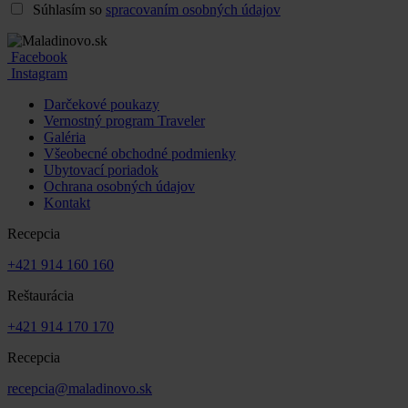
Súhlasím so
spracovaním osobných údajov
Facebook
Instagram
Darčekové poukazy
Vernostný program Traveler
Galéria
Všeobecné obchodné podmienky
Ubytovací poriadok
Ochrana osobných údajov
Kontakt
Recepcia
+421 914 160 160
Reštaurácia
+421 914 170 170
Recepcia
recepcia@maladinovo.sk