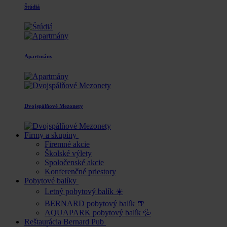
Štúdiá
Apartmány
Dvojspálňové Mezonety
Firmy a skupiny
Firemné akcie
Školské výlety
Spoločenské akcie
Konferenčné priestory
Pobytové balíky
Letný pobytový balík ☀️
BERNARD pobytový balík 🍺
AQUAPARK pobytový balík 💦
Reštaurácia Bernard Pub