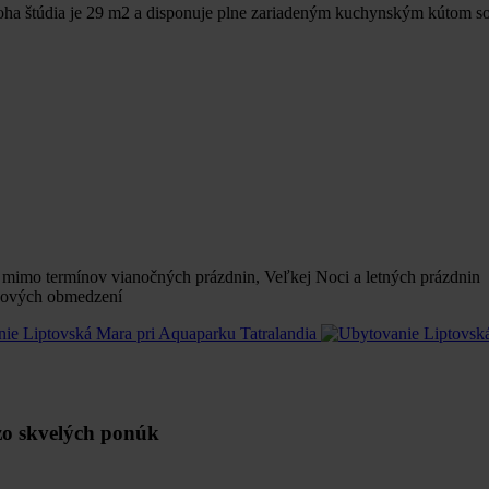
zloha štúdia je 29 m2 a disponuje plne zariadeným kuchynským kútom 
, mimo termínov vianočných prázdnin, Veľkej Noci a letných prázdnin
ínových obmedzení
 zo skvelých ponúk