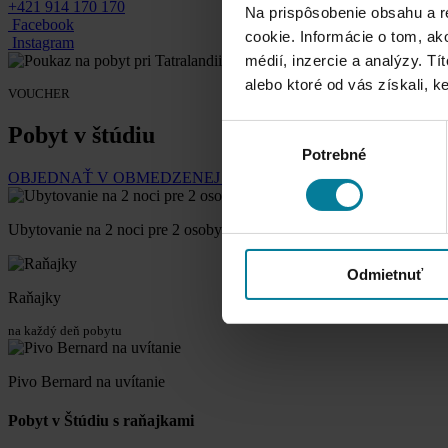
+421 914 170 170
Na prispôsobenie obsahu a r
Facebook
cookie. Informácie o tom, ak
Instagram
médií, inzercie a analýzy. Tí
alebo ktoré od vás získali, ke
VOUCHER
Pobyt v štúdiu
Výber
Potrebné
súhlasu
OBJEDNAŤ V OBMEDZENEJ PLATNOSTI 198 €
OBJEDNAŤ
Ubytovanie na 2 noci pre 2 osoby
Odmietnuť
Raňajky
na každý deň pobytu
Pivo Bernard na uvítanie
Pobyt v Štúdiu s raňajkami