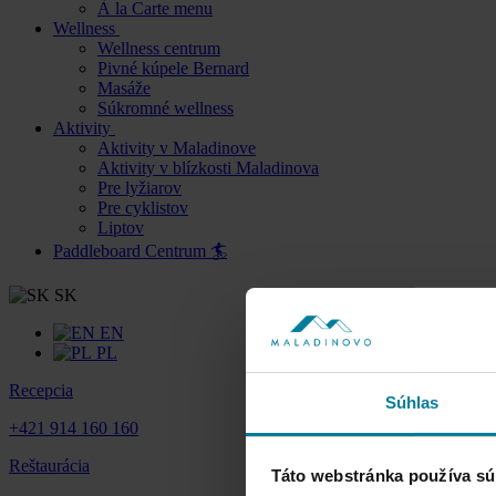
À la Carte menu
Wellness
Wellness centrum
Pivné kúpele Bernard
Masáže
Súkromné wellness
Aktivity
Aktivity v Maladinove
Aktivity v blízkosti Maladinova
Pre lyžiarov
Pre cyklistov
Liptov
Paddleboard Centrum 🏄
SK
EN
PL
Recepcia
Súhlas
+421 914 160 160
Reštaurácia
Táto webstránka používa sú