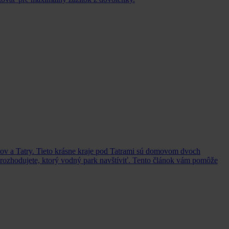
tov a Tatry. Tieto krásne kraje pod Tatrami sú domovom dvoch
a rozhodujete, ktorý vodný park navštíviť. Tento článok vám pomôže