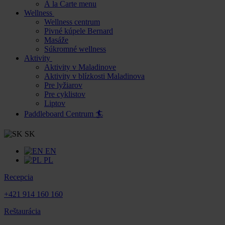
À la Carte menu
Wellness
Wellness centrum
Pivné kúpele Bernard
Masáže
Súkromné wellness
Aktivity
Aktivity v Maladinove
Aktivity v blízkosti Maladinova
Pre lyžiarov
Pre cyklistov
Liptov
Paddleboard Centrum 🏄
SK
EN
PL
Recepcia
+421 914 160 160
Reštaurácia