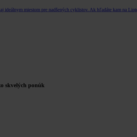
le aj ideálnym miestom pre nadšených cyklistov. Ak hľadáte kam na Lipt
 zo skvelých ponúk