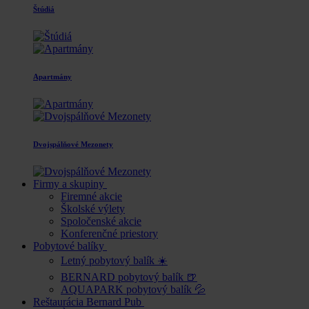
Štúdiá
Apartmány
Dvojspálňové Mezonety
Firmy a skupiny
Firemné akcie
Školské výlety
Spoločenské akcie
Konferenčné priestory
Pobytové balíky
Letný pobytový balík ☀️
BERNARD pobytový balík 🍺
AQUAPARK pobytový balík 💦
Reštaurácia Bernard Pub