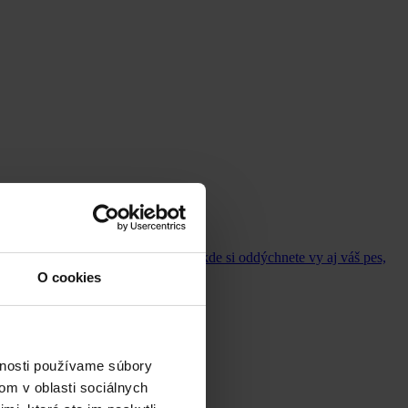
 na dovolenke. Ak hľadáte miesto, kde si oddýchnete vy aj váš pes,
O cookies
vnosti používame súbory
om v oblasti sociálnych