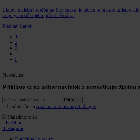
Liptov, malebný región na Slovensku, je nielen rajom pre turistov, a
krajiny a užiť si jeho prírodné krásy.
Prečítať článok
1
2
3
...
5
Newsletter
Prihláste sa na odber noviniek a nezmeškajte žiadnu
Prihlásiť
Súhlasím so
spracovaním osobných údajov
Facebook
Instagram
Darčekové poukazy