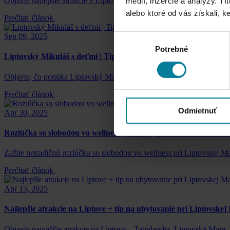
Objavte najlepšie atrakcie v Liptovskom Mikuláši – aquapark Tatrala
médií, inzercie a analýzy. Tí
alebo ktoré od vás získali, ke
Prečítať článok
Sep 09, 2025
Výber
Potrebné
súhlasu
Liptovský Mikuláš s deťmi | Tipy na rodinné atrakcie
Objavte, čo ponúka Liptovský Mikuláš s deťmi – Tatralandia, Zoo Kon
Prečítať článok
Odmietnuť
Apr 30, 2025
Rozlúčka so slobodou vo wellness | Privátny wellness Maladinovo
Zažite netradičnú rozlúčku so slobodou vo wellness pri Liptovskej Mar
Prečítať článok
Apr 15, 2025
Najlepšie atrakcie na Liptove + tip na ubytovanie pri Liptovske
Objavte najväčšie atrakcie na Liptove – Tatralandia, Liptovská Mara