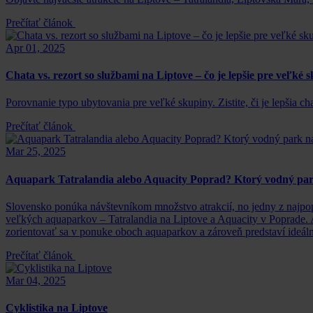
Prečítať článok
Apr 01, 2025
Chata vs. rezort so službami na Liptove – čo je lepšie pre veľké 
Porovnanie typo ubytovania pre veľké skupiny. Zistite, či je lepšia ch
Prečítať článok
Mar 25, 2025
Aquapark Tatralandia alebo Aquacity Poprad? Ktorý vodný par
Slovensko ponúka návštevníkom množstvo atrakcií, no jedny z najpopu
veľkých aquaparkov – Tatralandia na Liptove a Aquacity v Poprade. A
zorientovať sa v ponuke oboch aquaparkov a zároveň predstaví ideáln
Prečítať článok
Mar 04, 2025
Cyklistika na Liptove