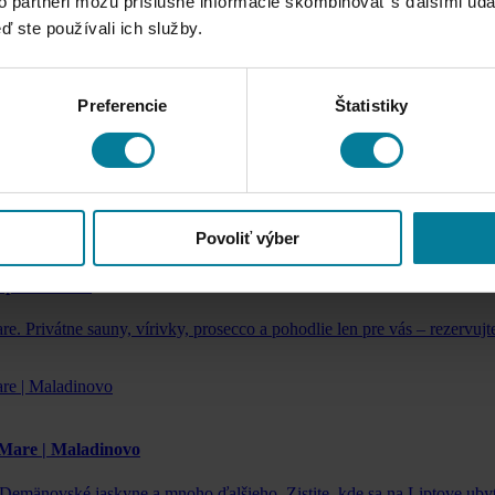
ndia, jaskyne, Liptovskú Maru či múzeá. Ubytujte sa komfortne v rezor
to partneri môžu príslušné informácie skombinovať s ďalšími údaj
ď ste používali ich služby.
Preferencie
Štatistiky
takt, Fantázia Liptov Park, Luminaverse, Ilusia či Liptovská Mara.
Povoliť výber
 pre 12 osôb
e. Privátne sauny, vírivky, prosecco a pohodlie len pre vás – rezervujt
j Mare | Maladinovo
, Demänovské jaskyne a mnoho ďalšieho. Zistite, kde sa na Liptove ub