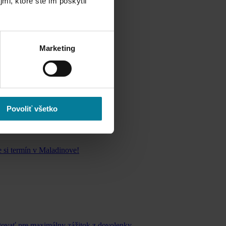
te Maladinovo.
mi, ktoré ste im poskytli
Marketing
Povoliť všetko
e si termín v Maladinove!
ytovať pre maximálny zážitok z dovolenky.