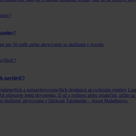
skupiny?
ata pre 50 osôb alebo ubytovanie so službami v rezorte.
k navštíviť?
lárnejších a najnavštevovanejších destinácií sú rozhodne regióny Lip
k plánujete letnú dovolenku, či už s rodinou alebo priateľmi, určite s
u možnosť ubytovania v blízkosti Tatralandie – rezort Maladinovo.