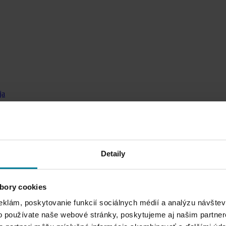
obaja
štvornohý parťák je súčasťou rodiny – a presne tak by sa mal cítiť aj
ete.
Detaily
bory cookies
eklám, poskytovanie funkcií sociálnych médií a analýzu návšte
o používate naše webové stránky, poskytujeme aj našim partner