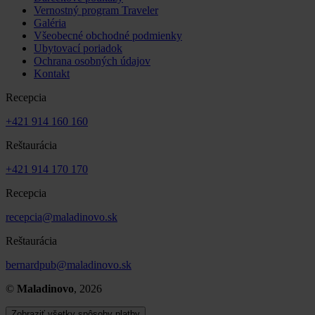
Vernostný program Traveler
Galéria
Všeobecné obchodné podmienky
Ubytovací poriadok
Ochrana osobných údajov
Kontakt
Recepcia
+421 914 160 160
Reštaurácia
+421 914 170 170
Recepcia
recepcia@maladinovo.sk
Reštaurácia
bernardpub@maladinovo.sk
©
Maladinovo
, 2026
Zobraziť všetky spôsoby platby