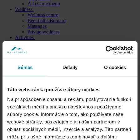
À la Carte menu
Wellness
Wellness centre
Beer baths Bernard
Massages
Private wellness
Activities
Acitivites in Maladinovo
Activities near Maladinovo
For skiers
For cyclists
Liptov
Súhlas
Detaily
O cookies
EN
SK
Táto webstránka používa súbory cookies
PL
Na prispôsobenie obsahu a reklám, poskytovanie funkcií
Reception
sociálnych médií a analýzu návštevnosti používame
súbory cookie. Informácie o tom, ako používate naše
421 914 160 160
webové stránky, poskytujeme aj našim partnerom v
Restaurant
oblasti sociálnych médií, inzercie a analýzy. Títo partneri
421 914 170 170
môžu príslušné informácie skombinovať s ďalšími