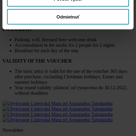
The studio provides cozy accommodation for couples or individuals.
The studio is 29 m2 in size and features a fully equipped kitchenette
with a seating area, a double bed, a sofa and a TV. The studio also
Odmietnuť
has a comfortable bathroom with toilet and shower.
INCLUDING
Parking, wifi, Bernard beer welcome drink
Accomodation in the studio for 2 people for 2 nights
Breakfast for each day of the stay
VALIDITY OF THE VOUCHER
The basic price is valid for the use of the voucher 365 days
after purchase, excluding Christmas holidays, Easter and
summer holidays
Year round validity: platnosť od vystavenia do 30.12.2022,
without deadlines
Newsletter