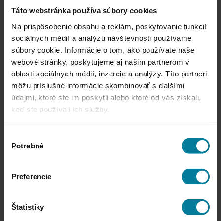
+421 914 170 170
Táto webstránka používa súbory cookies
Facebook
Instagram
Na prispôsobenie obsahu a reklám, poskytovanie funkcií
sociálnych médií a analýzu návštevnosti používame
UBYTOVANIE
súbory cookie. Informácie o tom, ako používate naše
webové stránky, poskytujeme aj našim partnerom v
Nabitý pobyt s pobytovými balíčkami
oblasti sociálnych médií, inzercie a analýzy. Títo partneri
môžu príslušné informácie skombinovať s ďalšími
údajmi, ktoré ste im poskytli alebo ktoré od vás získali,
keď ste používali ich služby.
Jednou z výhod rezervácie pobytu cez náš rezervačný systém alebo
recepciu je možnosť vybrať si z pestrých pobytových balíčkov. Tie
Výber
kombinujú ubytovanie s atraktívnymi službami a zľavami, ktoré
Potrebné
súhlasu
inde nezískate.
Pre všetky balíčky platia zvýhodnené ceny na služby,
ubytovanie aj stravu.
Preferencie
Štatistiky