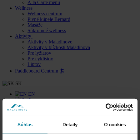
À la Carte menu
Wellness
Wellness centrum
Pivné kúpele Bernard
Masáže
Súkromné wellness
Aktivity
Aktivity v Maladinove
Aktivity v blízkosti Maladinova
Pre lyžiarov
Pre cyklistov
Liptov
Paddleboard Centrum 🏄
SK
EN
PL
Recepcia
+421 914 160 160
Súhlas
Detaily
O cookies
Reštaurácia