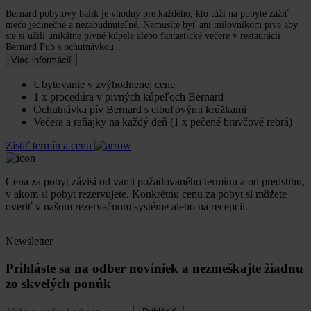
Bernard pobytový balík je vhodný pre každého, kto túži na pobyte zažiť
niečo jedinečné a nezabudnuteľné. Nemusíte byť ani milovníkom piva aby
ste si užili unikátne pivné kúpele alebo fantastické večere v reštaurácii
Bernard Pub s ochutnávkou.
Viac informácií
Ubytovanie v zvýhodnenej cene
1 x procedúra v pivných kúpeľoch Bernard
Ochutnávka pív Bernard s cibuľovými krúžkami
Večera a raňajky na každý deň (1 x pečené bravčové rebrá)
Zistiť termín a cenu
Cena za pobyt závisí od vami požadovaného termínu a od predstihu,
v akom si pobyt rezervujete. Konkrétnu cenu za pobyt si môžete
overiť v našom rezervačnom systéme alebo na recepcii.
Newsletter
Prihláste sa na odber noviniek a nezmeškajte žiadnu
zo skvelých ponúk