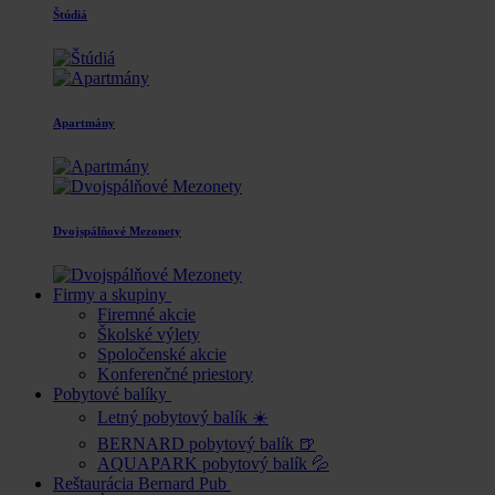
Štúdiá
Apartmány
Dvojspálňové Mezonety
Firmy a skupiny
Firemné akcie
Školské výlety
Spoločenské akcie
Konferenčné priestory
Pobytové balíky
Letný pobytový balík ☀️
BERNARD pobytový balík 🍺
AQUAPARK pobytový balík 💦
Reštaurácia Bernard Pub