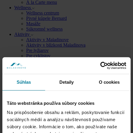
À la Carte menu
Wellness
Wellness centrum
Pivné kúpele Bernard
Masáže
Súkromné wellness
Aktivity
Aktivity v Maladinove
Aktivity v blízkosti Maladinova
Pre lyžiarov
Pre cyklistov
Liptov
Paddleboard Centrum 🏄
SK
Súhlas
Detaily
O cookies
EN
PL
Táto webstránka používa súbory cookies
Recepcia
Na prispôsobenie obsahu a reklám, poskytovanie funkcií
+421 914 160 160
sociálnych médií a analýzu návštevnosti používame
Reštaurácia
súbory cookie. Informácie o tom, ako používate naše