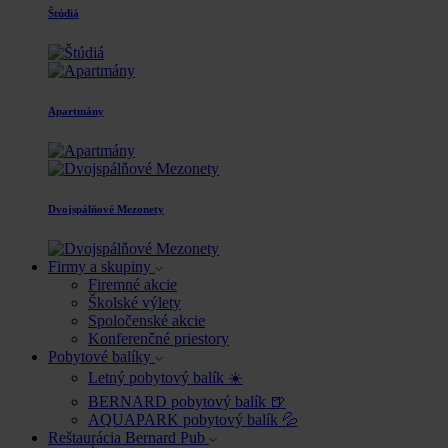
Štúdiá
Apartmány
Dvojspálňové Mezonety
Firmy a skupiny
Firemné akcie
Školské výlety
Spoločenské akcie
Konferenčné priestory
Pobytové balíky
Letný pobytový balík ☀️
BERNARD pobytový balík 🍺
AQUAPARK pobytový balík 💦
Reštaurácia Bernard Pub