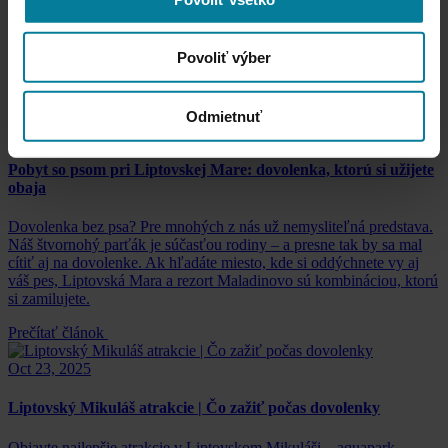
platiť kartou nabitou pre účely využitia príspevku.
Ostatné články
Povoliť výber
Odmietnuť
Mar 16, 2026
Pobyt so psom pri Liptovskej Mare: dovolenka, ktorú si užijete
obaja
Dovolenka bez psa? Pre mnohých z nás už nemysliteľná predstava.
Náš štvornohý parťák je súčasťou rodiny – a presne tak by sa mal
cítiť aj na dovolenke. Ak hľadáte miesto, kde si oddýchnete vy aj
váš pes, Liptovská Mara a rezort Maladinovo sú kombináciou, ktorú
si zamilujete.
Prečítať článok
Oct 23, 2025
Liptovský Mikuláš atrakcie | Čo zažiť počas dovolenky
Objavte najlepšie atrakcie v Liptovskom Mikuláši – aquapark