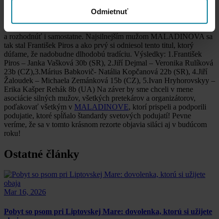
Kašper Rehák. Šiesty skončil samostatne pretekajúci Konstantin
Iljin. Pri odovzdávaní cien tímom ostala posledná cena. Tú sa
Odmietnuť
rozhodol majiteľ rezortu, Pavol Tkáč odovzdať najsilnejšiemu
mužovi spomedzi pretekárov, nakoľko sa výkony dali oddeliť
a rozhodnúť i samostatne. Najsilnejším mužom MALADINOVA sa
tak stal František Piros a ako prvý si odniesol tento titul, ktorý
dúfame, že nadobudne dlhodobú tradíciu. Výsledky: 1.František
Piros – Janka Vašková 30b (SR), 2.Jiří Dejmal – Veronika Rulíková
23b (CZ),3.Márius Babkovič- Natália Kopčanová 22b (SR), 4.Jiří
Žaloudek – Michaela Zemánková 15b (CZ), 5.Ivan Hryhorovskyy –
Erika Kašper Rehák 8b (UA) Na záver by sme chceli v mene
asociácie silných mužov, všetkých pretekárov a organizátorov,
poďakovať všetkým v
MALADINOVE
, ktorí prispeli a podporili
podujatie, ktoré spĺňalo štandardy svetových podujatí! Pevne
veríme, že sa v tomto krásnom rezorte objavia siláci aj v budúcom
roku!
Ostatné články
Mar 16, 2026
Pobyt so psom pri Liptovskej Mare: dovolenka, ktorú si užijete