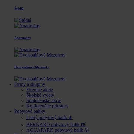
Štúdiá
Apartmány
Dvojspálňové Mezonety
Firmy a skupiny
Firemné akcie
Školské výlety
Spoločenské akcie
Konferenčné priestory
Pobytové balíky
Letný pobytový balík ☀️
BERNARD pobytový balík 🍺
AQUAPARK pobytový balík 💦