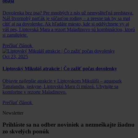
obaja
Dovolenka bez psa? Pre mnohých z nás už nemysliteľná predstava.
Náš štvornohý parťák je súčasťou rodiny – a presne tak by sa mal
cítiť aj na dovolenke. Ak hľadáte miesto, kde si oddýchnete vy aj
váš pes, Liptovská Mara a rezort Maladinovo sú kombináciou, ktorú
si zamilujete.
Prečítať článok
Oct 23, 2025
Liptovský Mikuláš atrakcie | Čo zažiť počas dovolenky
Objavte najlepšie atrakcie v Liptovskom Mikuláši – aquapark
Tatralandia, jaskyne, Liptovskú Maru či múzeá. Ubytujte sa
komfortne v rezorte Maladinovo.
Prečítať článok
Newsletter
Prihláste sa na odber noviniek a nezmeškajte žiadnu
zo skvelých ponúk