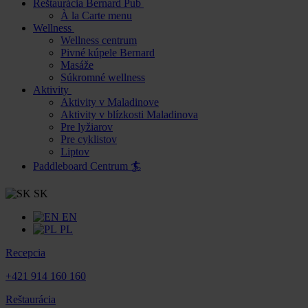
Reštaurácia Bernard Pub
À la Carte menu
Wellness
Wellness centrum
Pivné kúpele Bernard
Masáže
Súkromné wellness
Aktivity
Aktivity v Maladinove
Aktivity v blízkosti Maladinova
Pre lyžiarov
Pre cyklistov
Liptov
Paddleboard Centrum 🏄
SK
EN
PL
Recepcia
+421 914 160 160
Reštaurácia