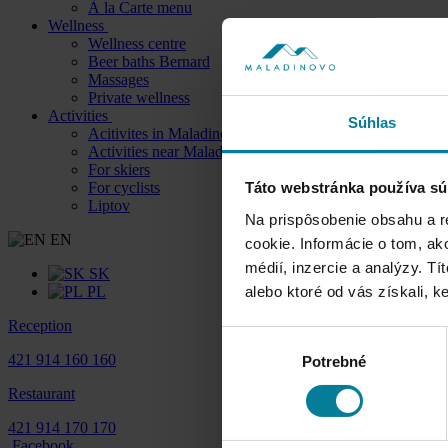
À la Carte menu
Wellness
Wellness centre
Beer baths Bernard
Massages
Private wellness
Activities
Súhlas
Acitivites in Maladinovo
Activities near Maladinovo
For skiers
For cyclists
Táto webstránka používa sú
Liptov
Na prispôsobenie obsahu a r
EN
cookie. Informácie o tom, ak
médií, inzercie a analýzy. Tí
SK
PL
alebo ktoré od vás získali, ke
Reception
Výber
421 914 160 160
Potrebné
súhlasu
Restaurant
421 914 170 170
Facebook