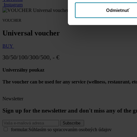
Instagram
Odmietnuť
VOUCHER
Universal voucher
BUY
30/50/100/300/500, - €
Univerzálny poukaz
The voucher can be used for any service (wellness, restaurant, e
Newsletter
Sign up for the newsletter and don't miss any of the gr
Subscribe
formular.Súhlasím so spracovaním osobných údajov