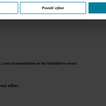
Povoliť výber
tc.) and accommodation in the Maladinovo resort.
eat offers