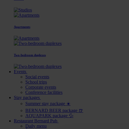
Apartments
Two-bedroom duplexes
Events
Social events
School trips
Corporate events
Conference facilities
Stay packages
Summer stay package ☀️
BERNARD BEER package 🍺
AQUAPARK package 💦
Restaurant Bernard Pub
Daily menu