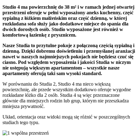
Studio 4 ma powierzchnię do 38 m² i w ramach jednej otwartej
przestrzeni oferuje w pełni wyposażony aneks kuchenny, część
sypialną z łóżkiem małżeńskim oraz część dzienną, w której
rozkładana sofa służy jako dodatkowe miejsce do spania dla
dwóch dorosłych osób. Studio wyposażone jest również w
komfortową łazienkę z prysznicem.
Nasze Studia to przytulne pokoje z połączoną częścią sypialną i
dzienną. Dzięki dobremu doświetleniu i przemyślanej aranżacji
nawet w naszych najmniejszych pokojach nie będziesz czuć się
ciasno. Pod względem wyposażenia i jakości Studia w niczym
nie ustępują większym apartamentom – wszystkie nasze
apartamenty oferują taki sam wysoki standard.
W porównaniu do Studia 2, Studio 4 ma nieco większą
powierzchnię, ale przede wszystkim dodatkowo oferuje wygodne
rozkładane łóżko dla 2 osób. Studia 4 są więc przeznaczone
głównie dla mniejszych rodzin lub grup, którym nie przeszkadza
mniejsza prywatność.
Układ, orientacja oraz widoki mogą się różnić w poszczególnych
studiach tego typu.