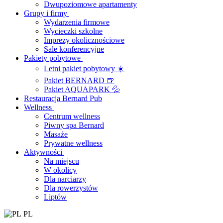
Dwupoziomowe apartamenty
Grupy i firmy
Wydarzenia firmowe
Wycieczki szkolne
Imprezy okolicznościowe
Sale konferencyjne
Pakiety pobytowe
Letni pakiet pobytowy ☀️
Pakiet BERNARD 🍺
Pakiet AQUAPARK 💦
Restauracja Bernard Pub
Wellness
Centrum wellness
Piwny spa Bernard
Masaże
Prywatne wellness
Aktywności
Na miejscu
W okolicy
Dla narciarzy
Dla rowerzystów
Liptów
PL