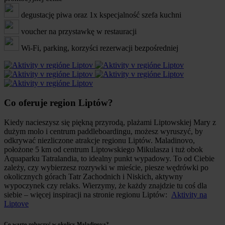
degustację piwa oraz 1x kspecjalność szefa kuchni
voucher na przystawkę w restauracji
Wi-Fi, parking, korzyści rezerwacji bezpośredniej
Co oferuje region Liptów?
Kiedy nacieszysz się piękną przyrodą, plażami Liptowskiej Mary z
dużym molo i centrum paddleboardingu, możesz wyruszyć, by
odkrywać niezliczone atrakcje regionu Liptów. Maladinovo,
położone 5 km od centrum Liptowskiego Mikulasza i tuż obok
Aquaparku Tatralandia, to idealny punkt wypadowy. To od Ciebie
zależy, czy wybierzesz rozrywki w mieście, piesze wędrówki po
okolicznych górach Tatr Zachodnich i Niskich, aktywny
wypoczynek czy relaks. Wierzymy, że każdy znajdzie tu coś dla
siebie – więcej inspiracji na stronie regionu Liptów:
Aktivity na
Liptove
Co warto zobaczyć w okolicy Maladinova?