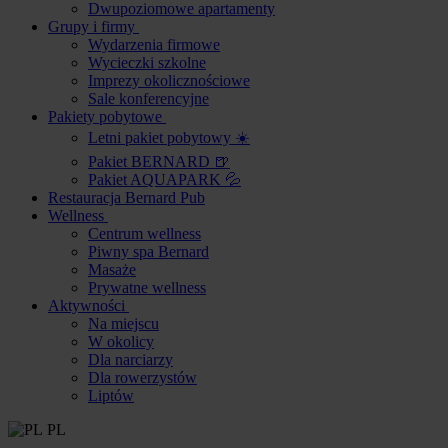
Dwupoziomowe apartamenty
Grupy i firmy
Wydarzenia firmowe
Wycieczki szkolne
Imprezy okolicznościowe
Sale konferencyjne
Pakiety pobytowe
Letni pakiet pobytowy ☀️
Pakiet BERNARD 🍺
Pakiet AQUAPARK 💦
Restauracja Bernard Pub
Wellness
Centrum wellness
Piwny spa Bernard
Masaże
Prywatne wellness
Aktywności
Na miejscu
W okolicy
Dla narciarzy
Dla rowerzystów
Liptów
PL