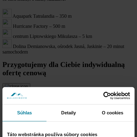
Aquapark Tatralandia – 350 m
Hurricane Factory – 500 m
centrum Liptowskiego Mikulasza – 5 km
Dolina Demianowska, ośrodek Jasná, Jaskinie – 20 minut
samochodem
Przygotujemy dla Ciebie indywidualną
ofertę cenową
Súhlas
Detaily
O cookies
Przewidywana data przyjazdu
Przewidywana data wyjazdu
Táto webstránka používa súbory cookies