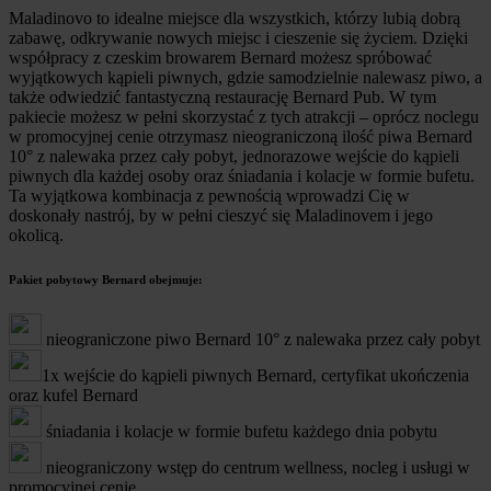
Maladinovo to idealne miejsce dla wszystkich, którzy lubią dobrą
zabawę, odkrywanie nowych miejsc i cieszenie się życiem. Dzięki
współpracy z czeskim browarem Bernard możesz spróbować
wyjątkowych kąpieli piwnych, gdzie samodzielnie nalewasz piwo, a
także odwiedzić fantastyczną restaurację Bernard Pub. W tym
pakiecie możesz w pełni skorzystać z tych atrakcji – oprócz noclegu
w promocyjnej cenie otrzymasz nieograniczoną ilość piwa Bernard
10° z nalewaka przez cały pobyt, jednorazowe wejście do kąpieli
piwnych dla każdej osoby oraz śniadania i kolacje w formie bufetu.
Ta wyjątkowa kombinacja z pewnością wprowadzi Cię w
doskonały nastrój, by w pełni cieszyć się Maladinovem i jego
okolicą.
Pakiet pobytowy Bernard obejmuje:
nieograniczone piwo Bernard 10° z nalewaka przez cały pobyt
1x wejście do kąpieli piwnych Bernard, certyfikat ukończenia
oraz kufel Bernard
śniadania i kolacje w formie bufetu każdego dnia pobytu
nieograniczony wstęp do centrum wellness, nocleg i usługi w
promocyjnej cenie