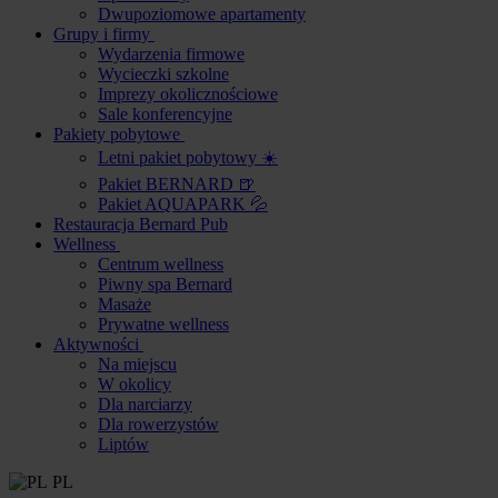
Dwupoziomowe apartamenty
Grupy i firmy
Wydarzenia firmowe
Wycieczki szkolne
Imprezy okolicznościowe
Sale konferencyjne
Pakiety pobytowe
Letni pakiet pobytowy ☀️
Pakiet BERNARD 🍺
Pakiet AQUAPARK 💦
Restauracja Bernard Pub
Wellness
Centrum wellness
Piwny spa Bernard
Masaże
Prywatne wellness
Aktywności
Na miejscu
W okolicy
Dla narciarzy
Dla rowerzystów
Liptów
PL