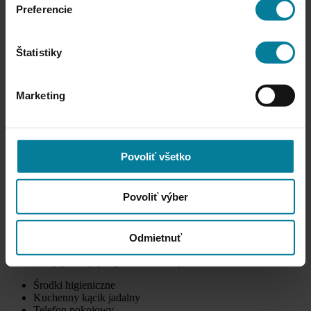
Preferencie
łazienka
Štatistiky
w pełni wyposażona kuchnia
Marketing
Smart TV
łóżko małżeńskie
Povoliť všetko
Povoliť výber
rozkładana sofa
Przybory toaletowe
Wyposażenie kuchenne
Odmietnuť
Szafa, garderoba
Przepływowy podgrzewacz wody
Środki higieniczne
Kuchenny kącik jadalny
Telefon pokojowy