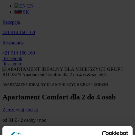
EN
SK
Recepcja
421 914 160 160
Restauracja
421 914 160 160
Facebook
Instagram
APARTAMENT IDEALNY DLA MNIEJSZYCH GRUP I RODZIN
Apartament Comfort dla 2 do 4 osób
Zarezerwuj nocleg
od 84 € / 2 osoby / noc
Detail apartmánu